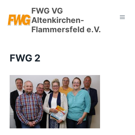
Zum
FWG VG
Inhalt
Altenkirchen-
springen
Flammersfeld e.V.
FWG 2