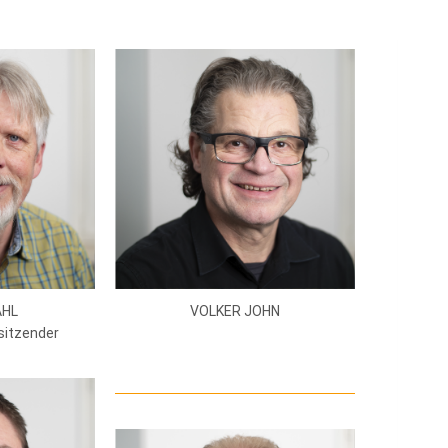
AHL
VOLKER JOHN
rsitzender