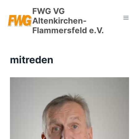
Zum
FWG VG
Inhalt
Altenkirchen-
springen
Flammersfeld e.V.
mitreden
V
i
d
e
o
-
P