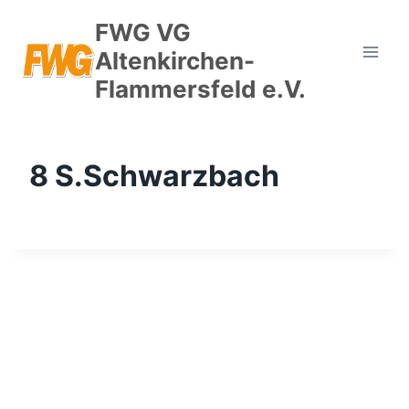
Zum
FWG VG
Inhalt
Altenkirchen-
springen
Flammersfeld e.V.
8 S.Schwarzbach