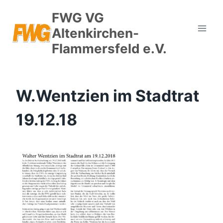
Zum
FWG VG
Inhalt
Altenkirchen-
springen
Flammersfeld e.V.
W.Wentzien im Stadtrat
19.12.18