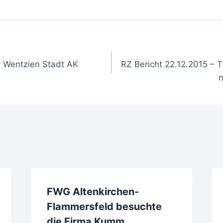
gation
r Wentzien Stadt AK
RZ Bericht 22.12.2015 – 
FWG Altenkirchen-
Flammersfeld besuchte
die Firma Kumm