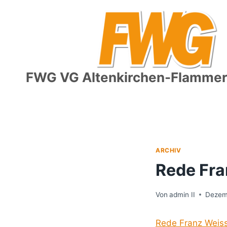
Zum
Inhalt
springen
FWG VG Altenkirchen-Flammers
ARCHIV
Rede Fra
Von
admin II
Dezemb
Rede Franz Weiss