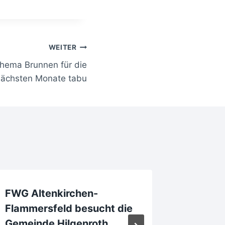
WEITER
Thema Brunnen für die
nächsten Monate tabu
FWG Altenkirchen-
Besuch
Flammersfeld besucht die
Rettung
Gemeinde Hilgenroth
Montab