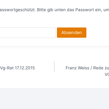
 passwortgeschützt. Bitte gib unten das Passwort ein, u
gation
Vg-Rat 17.12.2015
Franz Weiss / Rede z
V