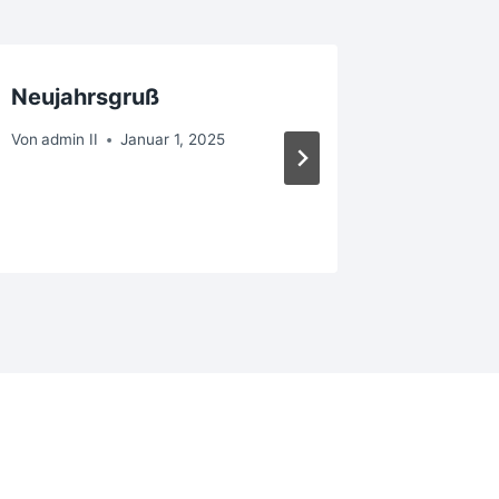
Neujahrsgruß
FWG be
Osterk
Von
admin II
Januar 1, 2025
Walter
Von
Dirk E