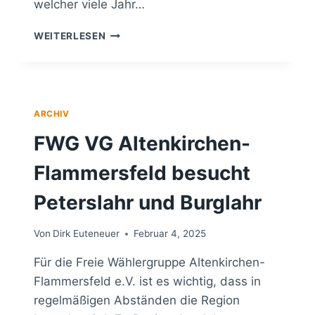
welcher viele Jahr…
MITGLIEDERVERSAMMLUNG
WEITERLESEN
FEBRUAR
2025
DER
FWG
VG
ARCHIV
ALTENKIRCHEN-
FLAMMERSFELD
FWG VG Altenkirchen-
E.V.
Flammersfeld besucht
Peterslahr und Burglahr
Von
Dirk Euteneuer
Februar 4, 2025
Für die Freie Wählergruppe Altenkirchen-
Flammersfeld e.V. ist es wichtig, dass in
regelmäßigen Abständen die Region