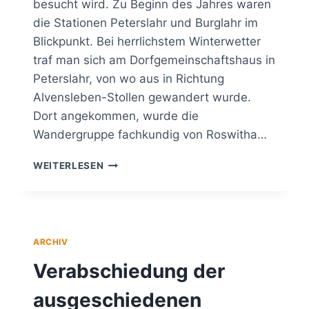
besucht wird. Zu Beginn des Jahres waren
die Stationen Peterslahr und Burglahr im
Blickpunkt. Bei herrlichstem Winterwetter
traf man sich am Dorfgemeinschaftshaus in
Peterslahr, von wo aus in Richtung
Alvensleben-Stollen gewandert wurde.
Dort angekommen, wurde die
Wandergruppe fachkundig von Roswitha…
FWG
WEITERLESEN
VG
ALTENKIRCHEN-
FLAMMERSFELD
BESUCHT
PETERSLAHR
ARCHIV
UND
BURGLAHR
Verabschiedung der
ausgeschiedenen