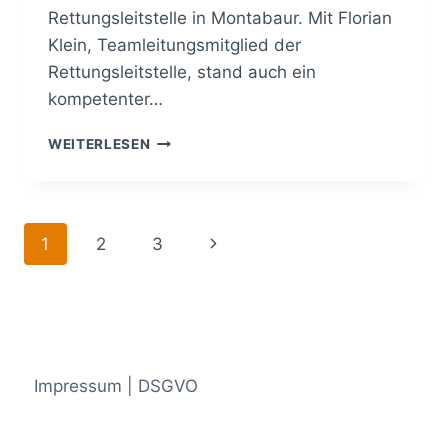
Rettungsleitstelle in Montabaur. Mit Florian
Klein, Teamleitungsmitglied der
Rettungsleitstelle, stand auch ein
kompetenter…
BESUCH
WEITERLESEN
DER
RETTUNGSLEITSTELLE
IN
MONTABAUR
Seitennavigation
Nächste
1
2
3
Seite
Impressum | DSGVO