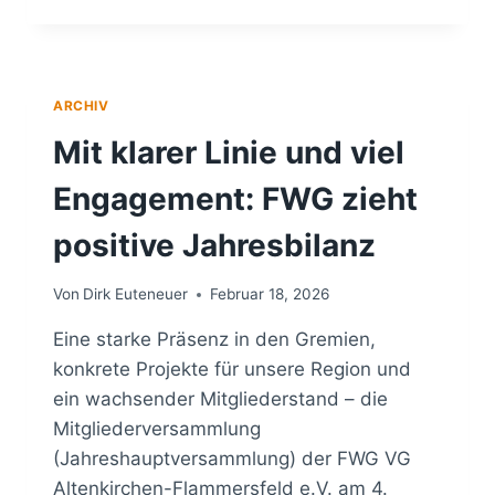
ALTENKIRCHEN-
FLAMMERSFELD
GRATULIERT
ZU
40
ARCHIV
JAHREN
KINDERSCHUTZBUND
Mit klarer Linie und viel
KREISVERBAND
ALTENKIRCHEN
Engagement: FWG zieht
positive Jahresbilanz
Von
Dirk Euteneuer
Februar 18, 2026
Eine starke Präsenz in den Gremien,
konkrete Projekte für unsere Region und
ein wachsender Mitgliederstand – die
Mitgliederversammlung
(Jahreshauptversammlung) der FWG VG
Altenkirchen-Flammersfeld e.V. am 4.