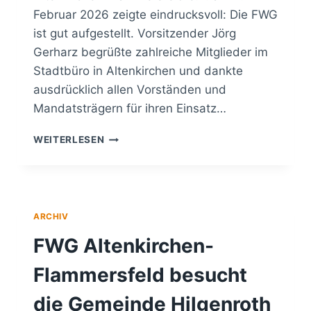
Februar 2026 zeigte eindrucksvoll: Die FWG
ist gut aufgestellt. Vorsitzender Jörg
Gerharz begrüßte zahlreiche Mitglieder im
Stadtbüro in Altenkirchen und dankte
ausdrücklich allen Vorständen und
Mandatsträgern für ihren Einsatz…
MIT
WEITERLESEN
KLARER
LINIE
UND
VIEL
ENGAGEMENT:
ARCHIV
FWG
ZIEHT
FWG Altenkirchen-
POSITIVE
JAHRESBILANZ
Flammersfeld besucht
die Gemeinde Hilgenroth