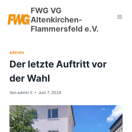
Zum
FWG VG
Inhalt
Altenkirchen-
springen
Flammersfeld e.V.
ARCHIV
Der letzte Auftritt vor
der Wahl
Von
admin II
Juni 7, 2024