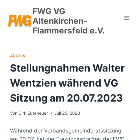
Zum
FWG VG
Inhalt
Altenkirchen-
springen
Flammersfeld e.V.
ARCHIV
Stellungnahmen Walter
Wentzien während VG
Sitzung am 20.07.2023
Von
Dirk Euteneuer
Juli 25, 2023
Während der Verbandsgemeinderatssitzung
am 20.07. hat der Fraktionssprecher der FWG